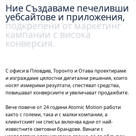
Ние Създаваме печеливши
уебсайтове и приложения,
подкрепени от маркетинг
кампании с висока
конверсия.
С офиси в Пловдив, Торонто и Отава проектираме
и изграждаме цялостни дигитални решения, които
носят измерими резултати, спестяват средства,
повишават конверсиите и увеличават продажбите.
Вече повече от 24 години Atomic Motion работи
както с големи, така и с малки компании, а
клиентският ни списък включва едни от най-
известните световни брандове. Винаги с